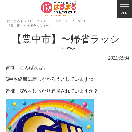
MENU
はるまるドライビングスクール HOME
>
ブログ
>
【豊中市】〜帰省ラッシュ〜
【豊中市】〜帰省ラッシ
ュ〜
2023/05/04
皆様、こんばんは。
GWも終盤に差しかかろうとしていますね。
皆様、GWをしっかり満喫されていますか？