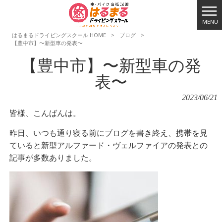
MENU
はるまるドライビングスクール HOME
>
ブログ
>
【豊中市】〜新型車の発表〜
【豊中市】〜新型車の発
表〜
2023/06/21
皆様、こんばんは。
昨日、いつも通り寝る前にブログを書き終え、携帯を見
ていると新型アルファード・ヴェルファイアの発表との
記事が多数ありました。