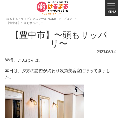
MENU
はるまるドライビングスクール HOME
>
ブログ
>
【豊中市】〜頭もサッパリ〜
【豊中市】〜頭もサッパ
リ〜
2023/06/14
皆様、こんばんは。
本日は、夕方の講習が終わり次第美容室に行ってきまし
た。