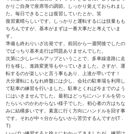
かりご自身で座席等の調節。しっかり覚えておられまし
た。毎日できることは復習していたとか。笑
復習素晴らしいです。しっかりと運転するには技量もも
ちろんですが、基本がまずは一番大事だと考えていま
す。
準備も終わりいざ出発です。前回から一週間後でしたの
でばっちり基本走行は問題ありませんでした。
次第に少しレベルアップということで、多車線道路に走
行を移し、進路変更等もやっていきました。さすが、運
転するのが楽しいと言う事もあり、上達が早いです！
大分運転にもなれ終盤には少し、会社の駐車場を利用し
て駐車の練習を行いました。駐車とくれば今までのよう
にはいきませんでした。最初はどっちにハンドルを切っ
たらいいのかわからない様子でした。初心者の方はちな
みに結構多いです。素直に行く方向にハンドルを回す事
です。それが中々分からないから苦労するんですが(T .
T)
いっぱい練習すると徐々にわかってきましたが、練習は