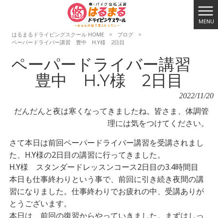
MENU
はるまるドライビングスクール HOME
>
ブログ
>
ペーパードライバー講習 豊中 H.Y様 2日目
ペーパードライバー講習
豊中 H.Y様 2日目
2022/11/20
だんだんと夜は寒くなってきましたね。皆さま、体調管
理には気をつけてください。
さて本日は前回ペーパードライバー講習を受講されまし
た、H.Y様の2日目の講習に行ってきました。
H.Y様 スタンダードレッスンコース2日目の3.4時間目
本日も仕事終わりという事で、前回に引き続き夜間の講
習になりました。仕事終わりでお疲れの中、受講ありが
とうございます。
本日は、前回の復習からやっていきました。まずはしっ