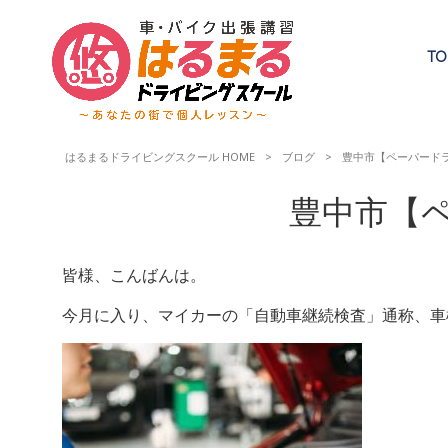
TO
はるまるドライビングスクール HOME
>
ブログ
>
豊中市【ペーパード
豊中市【
皆様、こんばんは。
今月に入り、マイカーの「自動車継続検査」通称、車