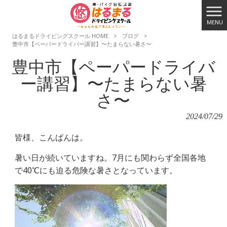
MENU
はるまるドライビングスクール HOME
>
ブログ
>
豊中市【ペーパードライバー講習】〜たまらない暑さ〜
豊中市【ペーパードライバ
ー講習】〜たまらない暑
さ〜
2024/07/29
皆様、こんばんは。
暑い日が続いていますね。7月にも関わらず全国各地
で40℃にも迫る危険な暑さとなっています。