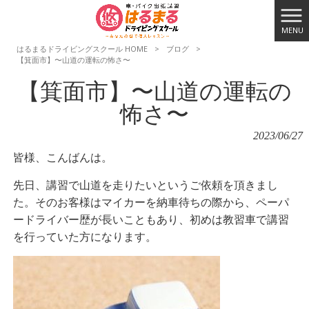
MENU
はるまるドライビングスクール HOME
>
ブログ
>
【箕面市】〜山道の運転の怖さ〜
【箕面市】〜山道の運転の
怖さ〜
2023/06/27
皆様、こんばんは。
先日、講習で山道を走りたいというご依頼を頂きまし
た。そのお客様はマイカーを納車待ちの際から、ペーパ
ードライバー歴が長いこともあり、初めは教習車で講習
を行っていた方になります。