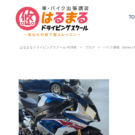
TO
はるまるドライビングスクール HOME
>
ブログ
>
バイク車検（bmw s1