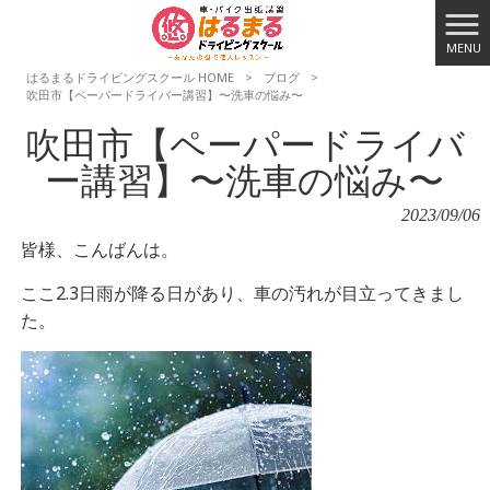
MENU
はるまるドライビングスクール HOME
>
ブログ
>
吹田市【ペーパードライバー講習】〜洗車の悩み〜
吹田市【ペーパードライバ
ー講習】〜洗車の悩み〜
2023/09/06
皆様、こんばんは。
ここ2.3日雨が降る日があり、車の汚れが目立ってきまし
た。