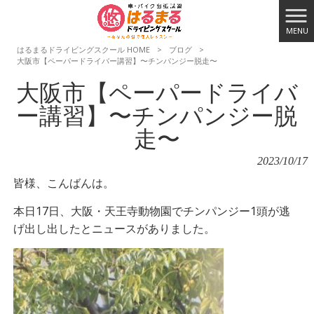
MENU
はるまるドライビングスクール HOME
>
ブログ
>
大阪市【ペーパードライバー講習】〜チンパンジー脱走〜
大阪市【ペーパードライバ
ー講習】〜チンパンジー脱
走〜
2023/10/17
皆様、こんばんは。
本日17日、
大阪・天王寺動物園でチンパンジー1頭が逃
げ出し出したとニュースがありました。