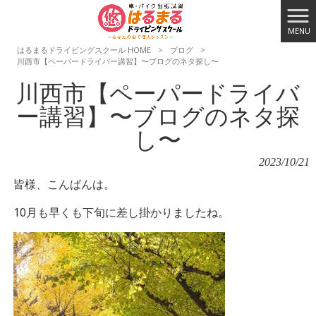
MENU
はるまるドライビングスクール HOME
>
ブログ
>
川西市【ペーパードライバー講習】〜ブログのネタ探し〜
川西市【ペーパードライバ
ー講習】〜ブログのネタ探
し〜
2023/10/21
皆様、こんばんは。
10月も早くも下旬に差し掛かりましたね。