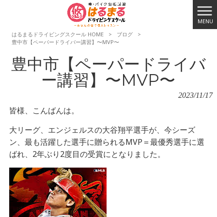
MENU
はるまるドライビングスクール HOME
>
ブログ
>
豊中市【ペーパードライバー講習】〜MVP〜
豊中市【ペーパードライバ
ー講習】〜MVP〜
2023/11/17
皆様、こんばんは。
大リーグ、エンジェルスの大谷翔平選手が、今シーズ
ン、最も活躍した選手に贈られるMVP＝最優秀選手に選
ばれ、
2年ぶり2度目の受賞にとなりました。